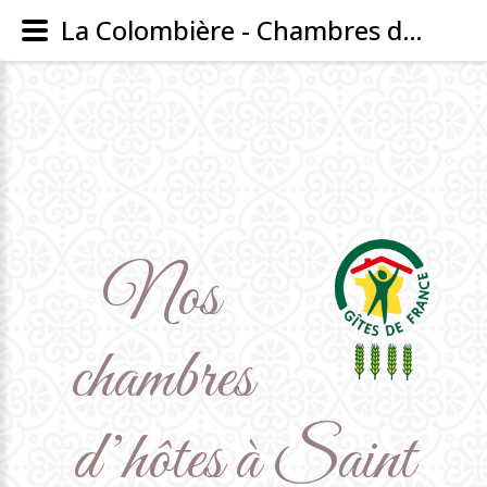
La Colombière - Chambres d’hôtes à Saint Galmier (42)
Nos
chambres
d’hôtes
à
Saint