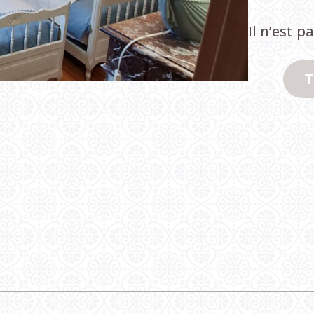
Il n’est 
T