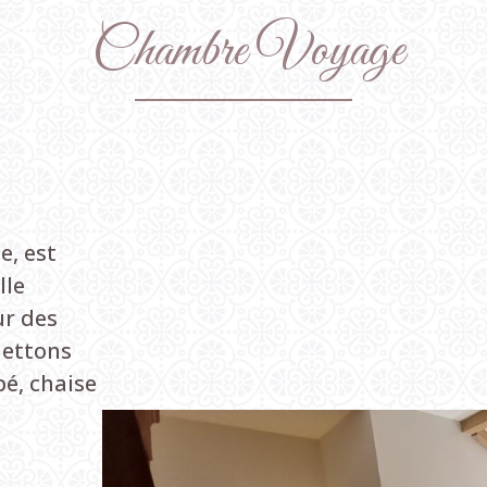
Chambre
Voyage
e, est
lle
ur des
mettons
bé, chaise