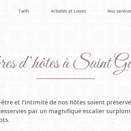
Tarifs
Activités et Loisirs
Nos service
res
d’hôtes
à
Saint
Ga
re et l’intimité de nos hôtes soient préservé
 desservies par un magnifique escalier surplo
ots.