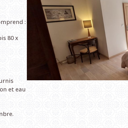
comprend :
is 80 x
ournis
ion et eau
mbre.