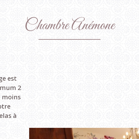
Chambre
Anémone
ge est
ximum 2
t moins
otre
elas à