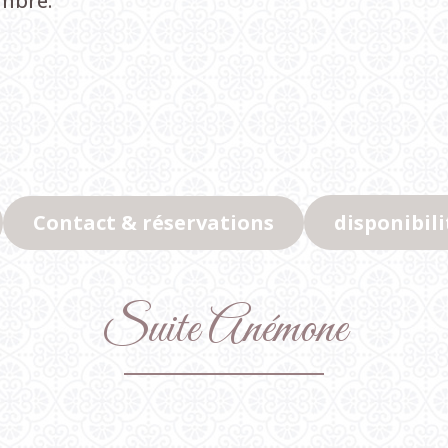
ambre.
Contact & réservations
disponibili
Suite
Anémone