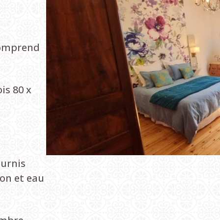
comprend
is 80 x
ournis
ion et eau