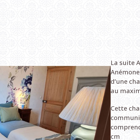
La suite
Anémone a
d’une cha
au maxim
Cette cha
communic
comprend 
cm